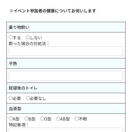
※イベント参加者の健康についてお伺いします
乗り物酔い
する
しない
酔った場合の対処法：
平熱
就寝後のトイレ
必要
必要なし
血液型
A型
B型
O型
AB型
不明
特記事項：