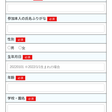
参加本人の氏名ふりがな
必須
性別
必須
男
女
生年月日
必須
年齢
必須
学校・園名
必須