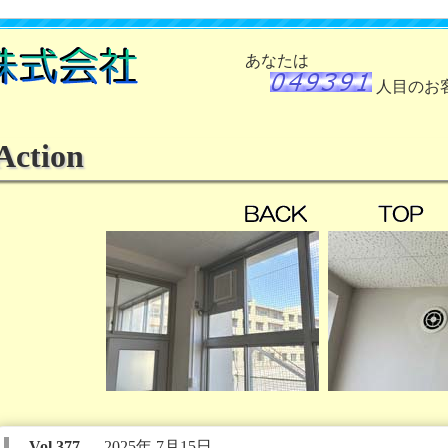
あなたは
人目のお
Action
ＢＡＣＫ
ある
Vol.377
2025年 7月15日