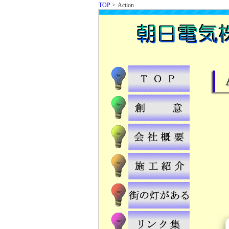
TOP
>
Action
ＴＯＰ
創意
会社概要
施工紹介
街の灯が
リンク集