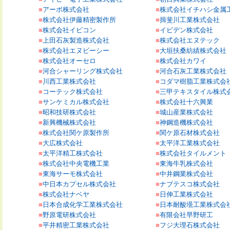
■
アーボ株式会社
■
株式会社イチハシ金属
■
株式会社伊藤精密製作所
■
揖斐川工業株式会社
■
株式会社イビコン
■
イビデン株式会社
■
上田石灰製造株式会社
■
株式会社エヌテック
■
株式会社エヌビーシー
■
大垣扶桑紡績株式会社
■
株式会社オーセロ
■
株式会社カワイ
■
河合シャーリング株式会社
■
河合石灰工業株式会社
■
川西工業株式会社
■
コダマ樹脂工業株式会
■
コーテック株式会社
■
三甲テキスタイル株式
■
サンケミカル株式会社
■
株式会社十六興業
■
昭和技研株式会社
■
城山産業株式会社
■
新興機械株式会社
■
神鋼造機株式会社
■
株式会社関ケ原製作所
■
関ケ原石材株式会社
■
大広株式会社
■
太平洋工業株式会社
■
太平洋精工株式会社
■
株式会社タイルメント
■
株式会社中央電機工業
■
東海牛乳株式会社
■
東海サーモ株式会社
■
中井鋼業株式会社
■
中日本カプセル株式会社
■
ナブテスコ株式会社
■
株式会社ナベヤ
■
日伸工業株式会社
■
日本合成化学工業株式会社
■
日本耐酸壜工業株式会
■
野原電研株式会社
■
有限会社早野研工
■
平井精密工業株式会社
■
フジ大理石株式会社