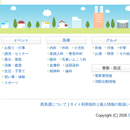
イベント
医療
グルメ
お祭り・行事
内科
外科
小児科
和食
洋食
中華
講演・セミナー
産婦人科
整形外科
お酒
喫茶
その他
展示・展覧
眼科
耳鼻いんこう科
演奏・鑑賞
皮膚科
泌尿器科
警察・防災
生活・子育て
精神科
歯科
警察署情報
習い事・体験
消防出動情報
スポーツ
西美濃について
|
サイト利用規約
|
個人情報の取扱い
Copyright (C)
2026