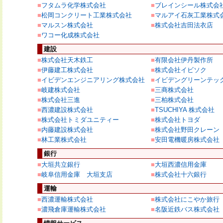
■
フタムラ化学株式会社
■
ブレインシール株式会
■
松岡コンクリート工業株式会社
■
マルアイ石灰工業株式
■
マルスン株式会社
■
株式会社吉田法衣店
■
ワコー化成株式会社
建設
■
株式会社天木鉄工
■
有限会社伊丹製作所
■
伊藤建工株式会社
■
株式会社イビソク
■
イビデンエンジニアリング株式会社
■
イビデングリーンテッ
■
岐建株式会社
■
三商株式会社
■
株式会社三進
■
三柏株式会社
■
西濃建設株式会社
■
TSUCHIYA 株式会社
■
株式会社トミダユニティー
■
株式会社トヨダ
■
内藤建設株式会社
■
株式会社野田クレーン
■
林工業株式会社
■
安田電機暖房株式会社
銀行
■
大垣共立銀行
■
大垣西濃信用金庫
■
岐阜信用金庫 大垣支店
■
株式会社十六銀行
運輸
■
西濃運輸株式会社
■
株式会社にこやか旅行
■
濃飛倉庫運輸株式会社
■
名阪近鉄バス株式会社