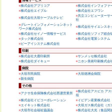
情報サービス
■
株式会社アプリコア
■
株式会社インフォファ
■
株式会社エイブル
■
株式会社エフワン
■
共立コンピューターサ
■
株式会社大垣ケーブルテレビ
社
■
グレートインフォメーションネット
■
株式会社サイエンスネ
ワーク株式会社
■
株式会社セイノー情報サービス
■
株式会社ソフィア総合
■
タック株式会社
■
株式会社電算システム
■
ピーアイシステム株式会社
印刷
■
株式会社大鹿印刷所
■
サンメッセ株式会社
■
株式会社ダイキュー
■
ニホン美術印刷株式会
病院
■
大垣市民病院
■
大垣徳洲会病院
■
新生病院
その他
■
株式会社アスピカ ア
■
アクサ生命保険株式会社西濃営業所
垣
■
株式会社イビコーポレーション
■
イビデン産業株式会社
■
エイキット株式会社
■
大垣ガス株式会社（ガ
■
大垣市社会福祉協議会
■
株式会社大光（食品関