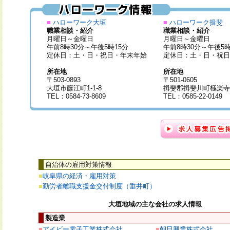
■
ハローワーク大垣
■
ハローワーク揖斐
職業相談・紹介
職業相談・紹介
月曜日～金曜日
月曜日～金曜日
午前8時30分～午後5時15分
午前8時30分～午後5時
定休日：土・日・祝日・年末年始
定休日：土・日・祝日
所在地
所在地
〒503-0893
〒501-0605
大垣市藤江町1-1-8
揖斐郡揖斐川町極楽寺字
TEL：0584-73-8609
TEL：0585-22-0149
自治体の雇用対策情報
■
岐阜県の経済・雇用対策
■
勤労者離職支援金交付制度（垂井町）
大垣地域の主な会社の求人情報
製造業
■
アイビー電子工業株式会社
■
朝日興業株式会社