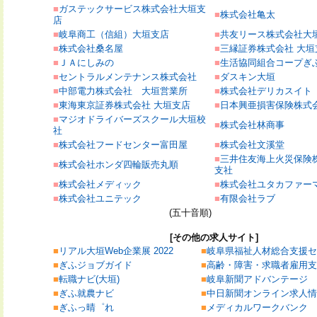
■
ガステックサービス株式会社大垣支
■
株式会社亀太
店
■
岐阜商工（信組）大垣支店
■
共友リース株式会社大
■
株式会社桑名屋
■
三縁証券株式会社 大垣
■
ＪＡにしみの
■
生活協同組合コープぎ
■
セントラルメンテナンス株式会社
■
ダスキン大垣
■
中部電力株式会社 大垣営業所
■
株式会社デリカスイト
■
東海東京証券株式会社 大垣支店
■
日本興亜損害保険株式
■
マジオドライバーズスクール大垣校
■
株式会社林商事
社
■
株式会社フードセンター富田屋
■
株式会社文溪堂
■
三井住友海上火災保険
■
株式会社ホンダ四輪販売丸順
支社
■
株式会社メディック
■
株式会社ユタカファー
■
株式会社ユニテック
■
有限会社ラブ
(五十音順)
[その他の求人サイト]
■
リアル大垣Web企業展 2022
■
岐阜県福祉人材総合支援セ
■
ぎふジョブガイド
■
高齢・障害・求職者雇用支
■
転職ナビ(大垣)
■
岐阜新聞アドバンテージ
■
ぎふ就農ナビ
■
中日新聞オンライン求人情
■
ぎふっ晴゜れ
■
メディカルワークバンク 