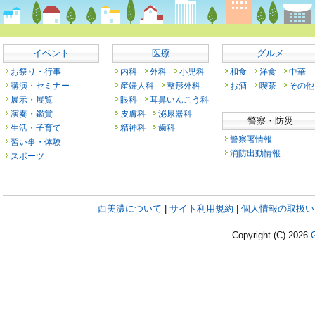
イベント
医療
グルメ
お祭り・行事
内科
外科
小児科
和食
洋食
中華
講演・セミナー
産婦人科
整形外科
お酒
喫茶
その他
展示・展覧
眼科
耳鼻いんこう科
演奏・鑑賞
皮膚科
泌尿器科
警察・防災
生活・子育て
精神科
歯科
警察署情報
習い事・体験
消防出動情報
スポーツ
西美濃について
|
サイト利用規約
|
個人情報の取扱い
Copyright (C)
2026