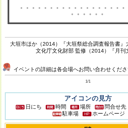
●
●
●
●
●
●
●
●
●
●
●
●
●
●
●
●
●
●
●
●
●
●
●
●
大垣市ほか（2014）『大垣祭総合調査報告書
文化庁文化財部 監修（2014）『月
イベントの詳細は各会場へお問い合わせくださ
1/1
アイコンの見方
日にち
時間
場所
問合せ
駐車場
ホームページ