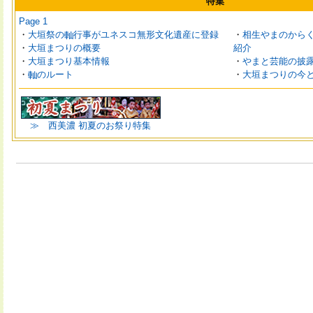
特集
Page 1
・
大垣祭の
行事がユネスコ無形文化遺産に登録
・
相生やまのから
・
大垣まつりの概要
紹介
・
大垣まつり基本情報
・
やまと芸能の披
・
のルート
・
大垣まつりの今
≫ 西美濃 初夏のお祭り特集