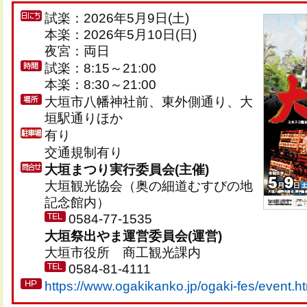
試楽：2026年5月9日(土)
本楽：2026年5月10日(日)
夜宮：両日
試楽：8:15～21:00
本楽：8:30～21:00
大垣市八幡神社前、東外側通り、大
垣駅通りほか
有り
交通規制有り
大垣まつり実行委員会(主催)
大垣観光協会（奥の細道むすびの地
記念館内）
0584-77-1535
大垣祭出やま運営委員会(運営)
大垣市役所 商工観光課内
0584-81-4111
https://www.ogakikanko.jp/ogaki-fes/event.h