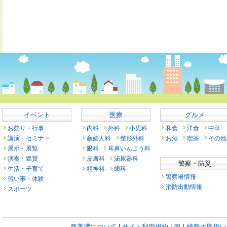
イベント
医療
グルメ
お祭り・行事
内科
外科
小児科
和食
洋食
中華
講演・セミナー
産婦人科
整形外科
お酒
喫茶
その他
展示・展覧
眼科
耳鼻いんこう科
演奏・鑑賞
皮膚科
泌尿器科
警察・防災
生活・子育て
精神科
歯科
警察署情報
習い事・体験
消防出動情報
スポーツ
西美濃について
|
サイト利用規約
|
個人情報の取扱い