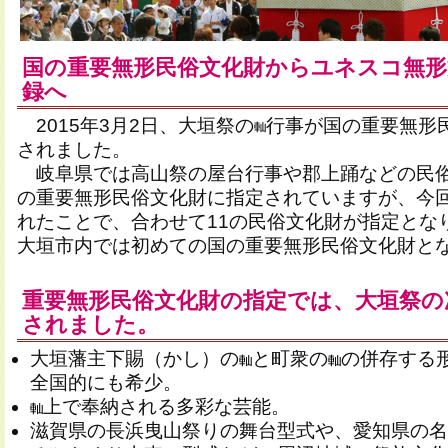
国の重要無形民俗文化財からユネスコ無形
録へ
2015年3月2日、大垣祭の
行事が国の重要無形
されました。
岐阜県では高山祭の屋台行事や郡上踊などの民
の重要無形民俗文化財に指定されていますが、今
れたことで、合わせて11の民俗文化財が指定とな
大垣市内では初めての国の重要無形民俗文化財と
重要無形民俗文化財の指定では、大垣祭の
されました。
大垣藩主下賜（かし）の
と町衆の
の併存する
全国的にも希少。
上で奉納される多彩な芸能。
滋賀県の長浜曳山祭りの舞台型式や、愛知県の名