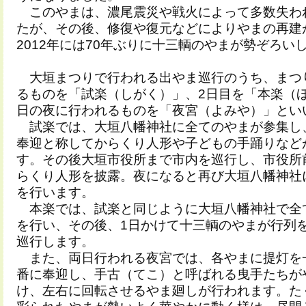
このやまは、濃尾震災や戦火によって多数失わ
たが、その後、修復や復元などによりやまの再建
2012年には70年ぶりに十三輌のやまが勢ぞろい
大垣まつりで行われる出やま巡行のうち、まつ
るものを「試楽（しがく）」、2日目を「本楽（
日の夜に行われるものを「夜宮（よみや）」とい
試楽では、大垣八幡神社に全てのやまが参集し
奉迎と称してからくり人形や子どもの手踊りなど
す。その後大垣市役所まで市内を巡行し、市役所
らくり人形を披露。夜になると再び大垣八幡神社
を行います。
本楽では、試楽と同じように大垣八幡神社で全
を行い、その後、1日かけて十三輌のやまが行列
巡行します。
また、両日行われる夜宮では、各やまに提灯を
番に奉迎し、手古（てこ）と呼ばれる曳手たちが
け、左右に回転させるやま廻しが行われます。た