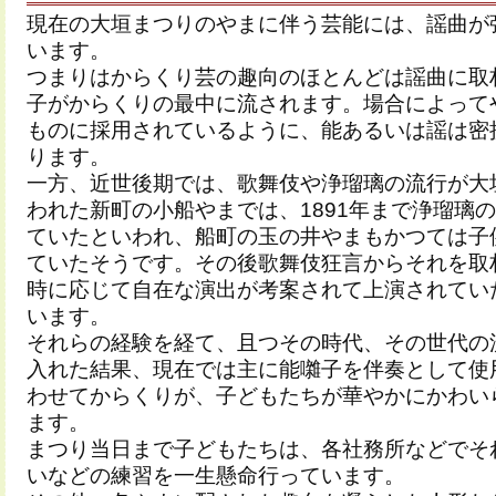
現在の大垣まつりのやまに伴う芸能には、謡曲が
います。
つまりはからくり芸の趣向のほとんどは謡曲に取
子がからくりの最中に流されます。場合によって
ものに採用されているように、能あるいは謡は密
ります。
一方、近世後期では、歌舞伎や浄瑠璃の流行が大
われた新町の小船やまでは、1891年まで浄瑠璃
ていたといわれ、船町の玉の井やまもかつては子
ていたそうです。その後歌舞伎狂言からそれを取
時に応じて自在な演出が考案されて上演されてい
います。
それらの経験を経て、且つその時代、その世代の
入れた結果、現在では主に能囃子を伴奏として使
わせてからくりが、子どもたちが華やかにかわい
ます。
まつり当日まで子どもたちは、各社務所などでそ
いなどの練習を一生懸命行っています。