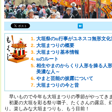
大垣祭の
行事がユネスコ無形文化
大垣まつりの概要
大垣まつり基本情報
のルート
相生やまのからくり人形を操る人
美濃な人～
やまと芸能の披露について
大垣まつりの今と昔
早いもので今年も大垣まつりの季節がやってき
初夏の大垣を彩る祭り囃子、たくさんの露店、
り。楽しみな大垣まつりも、もう目前！