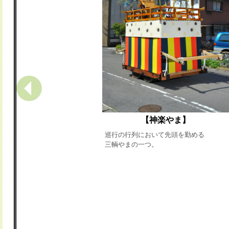
【神楽やま】
巡行の行列において先頭を勤める
三輌やまの一つ。