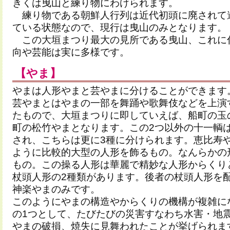
きくは曳山と練り物にわけられます。
練り物である朝鮮人行列は近代初頭に廃されて
ている状態なので、現行は曳山のみとなります。
この大垣まつり最大の見所である曳山、これに
向や芸能は実に多様です。
【やま】
やまは人形やまと芸やまに分けることができます
芸やまとはやまの一部を舞踊や歌舞伎などを上演
たもので、大垣まつりに即していえば、船町の玉
町の松竹やまとなります。この2つ以外の十一輌
され、こちらは更に3種に分けられます。恵比寿
ように比較的大型の人形を飾るもの。なんらかの
もの。この操る人形は華麗で精妙な人形からくり
杖頭人形の2種類があります。後者の杖頭人形を
神楽やまのみです。
このようにやまの構造やからくりの機構が複雑に
の1つとして、たびたびの災害すなわち水害・地
やまの破損、焼失に見舞われたことが挙げられま