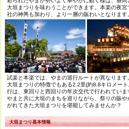
彩られたやまが勢いよく華やかに動く様は、昼間
大垣まつりを味わうことができます。本楽の夜宮
社の神輿も加わり、より一層の賑わいとなります
試楽と本楽では、やまの巡行ルートが異なります
大垣まつりの特徴でもある2.2里(約8.8キロメー
行は、東回りと西回りの年次交代で行われていま
やまと共に大垣のまちを巡りながら、祭りの賑や
がれてきた大垣まつりを堪能してみませんか？
大垣まつり基本情報