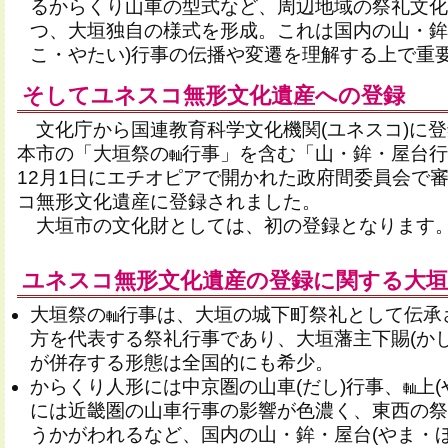
るからくり山車の型式など、周辺地域の祭礼文化
つ、大垣独自の様式を形成。これは国内の山・鉾
こ・やたい)行事の伝播や変遷を理解する上で重
そしてユネスコ無形文化遺産への登録
文化庁から国連教育科学文化機関(ユネスコ)に
本市の「大垣祭の
行事」を含む「山・鉾・屋台行事
12月1日にエチオピアで開かれた政府間委員会で
コ無形文化遺産に登録されました。
大垣市の文化財としては、初の登録となります
ユネスコ無形文化遺産の登録に関する大垣
大垣祭の
行事は、大垣の城下町祭礼として伝承
方を代表する祭礼行事であり、大垣藩主下賜(かし
が併存する形態は全国的にも希少。
からくり人形には中京圏の山車(だし)行事、
上
には近畿圏の山車行事の影響が色濃く、東西の祭
うかがわれるなど、国内の山・鉾・屋台(やま・ほ